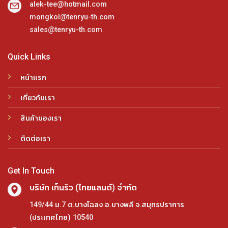
alek-tee@hotmail.com
mongkol@tenryu-th.com
sales@tenryu-th.com
Quick Links
หน้าแรก
เกี่ยวกับเรา
สินค้าของเรา
ติดต่อเรา
Get In Touch
บริษัท เท็นริว (ไทยแลนด์) จำกัด
149/44 ม.7 ต.บางโฉลง อ.บางพลี จ.สมุทรปราการ
(ประเทศไทย) 10540