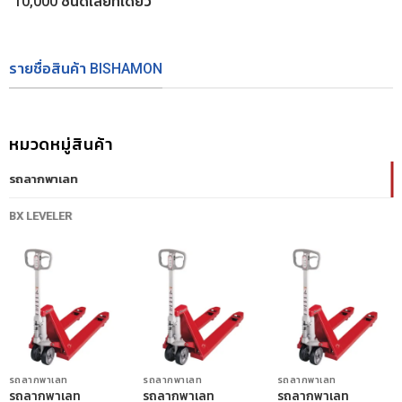
10,000 ชนิดเลยทีเดียว
รายชื่อสินค้า BISHAMON
หมวดหมู่สินค้า
รถลากพาเลท
BX LEVELER
รถลากพาเลท
รถลากพาเลท
รถลากพาเลท
รถลากพาเลท
รถลากพาเลท
รถลากพาเลท