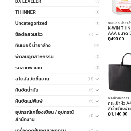
BX LEVELER
(5)
THIINNER
(1)
Uncategorized
ทินเนอร์ น้ำยาล
(1)
K-WIN THI
AAA ขนาด 5
ข้อต่อสวมเร็ว
(5)
฿
490.00
ทินเนอร์ น้ำยาล้าง
(47)
พัดลมอุตสาหกรรม
(5)
รถลากพาเลท
(5)
สไตลัสวัดชิ้นงาน
(15)
หินขัดน้ำมัน
(2)
กระเป๋าเอกสาร
หินขัดแม่พิมพ์
(2)
กระเป๋าหิ้ว 
สีดำเรียบง่า
อุปกรณ์เครื่องเขียน / อุปกรณ์
฿
1,140.00
(3)
สำนักงาน
เครื่องดูดฝุ่นอุตสาหกรรม
(6)