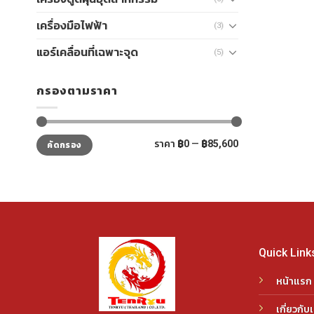
เครื่องมือไฟฟ้า
(3)
แอร์เคลื่อนที่เฉพาะจุด
(5)
กรองตามราคา
ราคา
ราคา
ราคา
฿0
—
฿85,600
คัดกรอง
ต่ำ
สูงสุด
สุด
Quick Link
หน้าแรก
เกี่ยวกับ