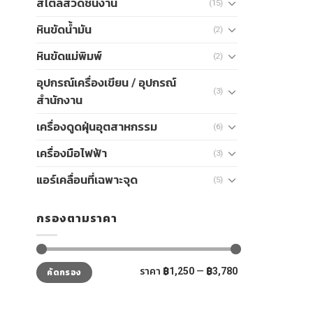
สไตลัสวัดชิ้นงาน
(15)
หินขัดน้ำมัน
(2)
หินขัดแม่พิมพ์
(2)
อุปกรณ์เครื่องเขียน / อุปกรณ์
(3)
สำนักงาน
เครื่องดูดฝุ่นอุตสาหกรรม
(6)
เครื่องมือไฟฟ้า
(3)
แอร์เคลื่อนที่เฉพาะจุด
(5)
กรองตามราคา
ราคา
ราคา
ราคา
฿1,250
—
฿3,780
คัดกรอง
ต่ำ
สูงสุด
สุด