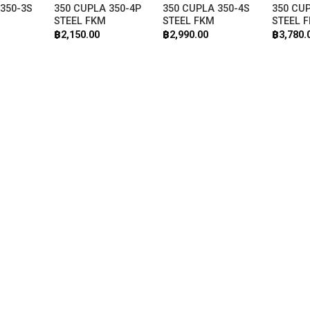
 350-3S
350 CUPLA 350-4P
350 CUPLA 350-4S
350 CUP
STEEL FKM
STEEL FKM
STEEL 
฿
2,150.00
฿
2,990.00
฿
3,780.