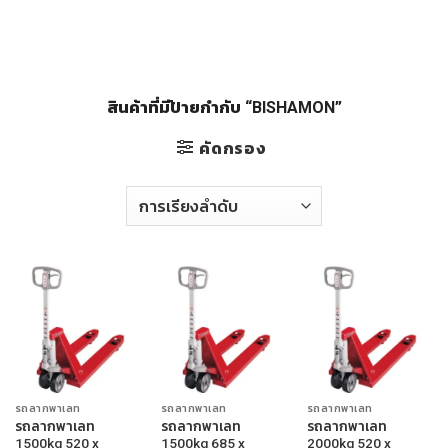
Skip
to
content
สินค้าที่มีป้ายกำกับ “BISHAMON”
คัดกรอง
รถลากพาเลท
รถลากพาเลท
รถลากพาเลท
รถลากพาเลท
รถลากพาเลท
รถลากพาเลท
1500kg 520 x
1500kg 685 x
2000kg 520 x