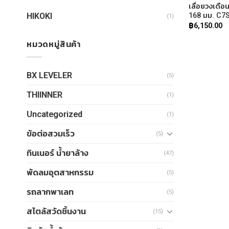
เลื่อยวงเดือ
HIKOKI
168 มม. C7
(1)
฿
6,150.00
หมวดหมู่สินค้า
BX LEVELER
(5)
THIINNER
(1)
Uncategorized
(1)
ข้อต่อสวมเร็ว
(5)
ทินเนอร์ น้ำยาล้าง
(47)
พัดลมอุตสาหกรรม
(5)
รถลากพาเลท
(5)
สไตลัสวัดชิ้นงาน
(15)