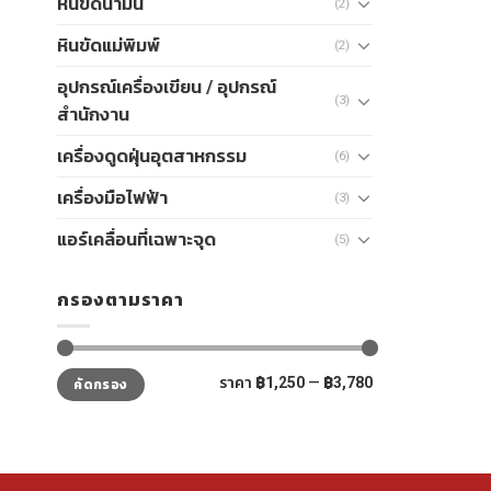
หินขัดน้ำมัน
(2)
หินขัดแม่พิมพ์
(2)
อุปกรณ์เครื่องเขียน / อุปกรณ์
(3)
สำนักงาน
เครื่องดูดฝุ่นอุตสาหกรรม
(6)
เครื่องมือไฟฟ้า
(3)
แอร์เคลื่อนที่เฉพาะจุด
(5)
กรองตามราคา
ราคา
ราคา
ราคา
฿1,250
—
฿3,780
คัดกรอง
ต่ำ
สูงสุด
สุด