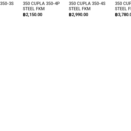
 350-3S
350 CUPLA 350-4P
350 CUPLA 350-4S
350 CUP
STEEL FKM
STEEL FKM
STEEL 
฿
2,150.00
฿
2,990.00
฿
3,780.