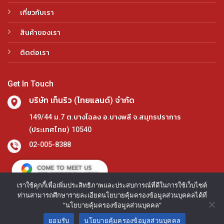
เกี่ยวกับเรา
สินค้าของเรา
ติดต่อเรา
Get In Touch
บริษัท เท็นริว (ไทยแลนด์) จำกัด
149/44 ม.7 ต.บางโฉลง อ.บางพลี จ.สมุทรปราการ
(ประเทศไทย) 10540
02-005-8388
เราใช้คุกกี้เพื่อเพิ่มประสิทธิภาพและประสบการณ์ที่ดีในการใช้เว็บไซต์
ท่านสามารถศึกษารายละเอียดนโยบายคุ้มครองข้อมูลส่วนบุคคลได้ที่
“นโยบายคุ้มครองข้อมูลส่วนบุคคล”
Copyright 2026 © www.tenryutools.com Designed and
ยอมรับ
นโยบายคุ้มครองข้อมูลส่วนบุคคล
Developed by
CJ Soft Co., Ltd.